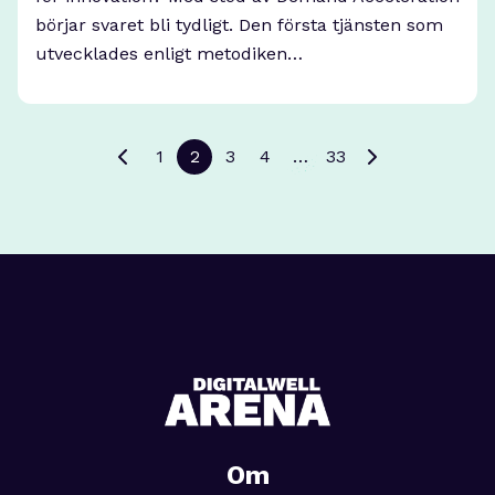
börjar svaret bli tydligt. Den första tjänsten som
utvecklades enligt metodiken…
1
2
3
4
…
33
Om