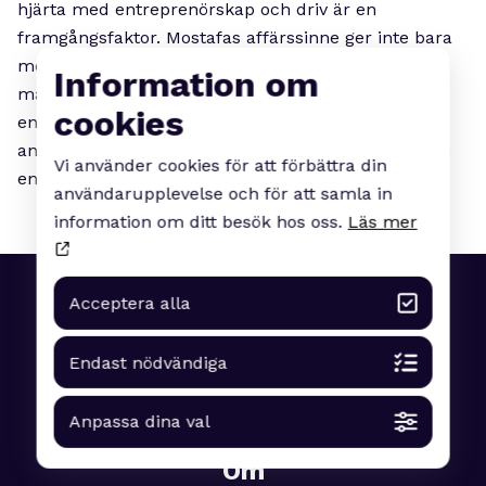
hjärta med entreprenörskap och driv är en
framgångsfaktor. Mostafas affärssinne ger inte bara
möjlighet för Zimify att växa utan det möjliggör för
Information om
många studenter att studera och må bättre, helt
cookies
enkelt en viktig hållbarhetsfaktor. Hur kan tjänsten
användas av fler målgrupper? Vi ser verkligen fram
Vi använder cookies för att förbättra din
emot att följa Mostafas framtida entreprenörsresa.
användarupplevelse och för att samla in
information om ditt besök hos oss.
Läs mer
Acceptera alla
Endast nödvändiga
Anpassa dina val
Om