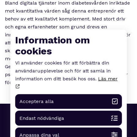
Bland digitala tjänster inom diabetesvården inriktade
mot kvantitativa värden såg denna entreprenör ett
behov av ett kvalitativt komplement. Med stort driv
och egna erfarenheter som grund drevs en
innovationsprocess tillsammans med användarna för
Information om
att skapa appen Min diabetes. Ett verktyg för att
cookies
skapa ökad trygghet och självständighet för barn
med diabetes typ 1 och personer i deras närhet.
Vi använder cookies för att förbättra din
Genom skräddarsydd information och fokus på det
användarupplevelse och för att samla in
psykiska måendet skapar appen nya förutsättningar
information om ditt besök hos oss.
Läs mer
för familjer och barn. Stort grattis till vinsten!
Acceptera alla
Endast nödvändiga
Anpassa dina val