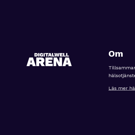
Om
Tillsamman
hälsotjänst
Läs mer hä