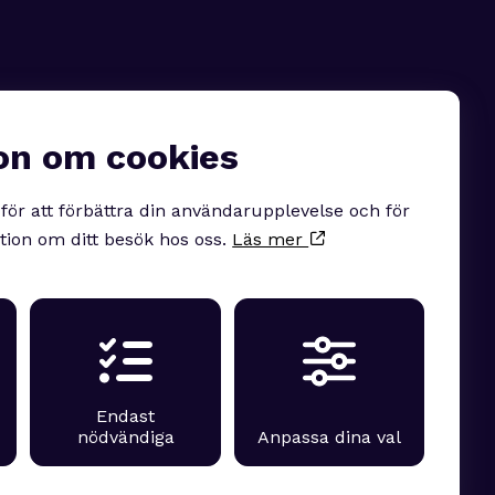
on om cookies
Följ oss på linkedin
för att förbättra din användarupplevelse och för
tion om ditt besök hos oss.
Läs mer
LinkedIn
?
Endast
nödvändiga
Anpassa dina val