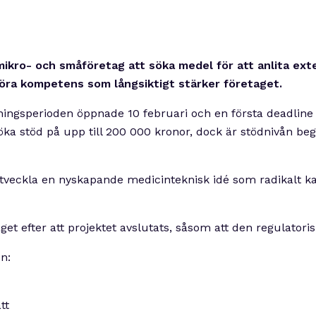
mikro- och småföretag att söka medel för att anlita ext
öra kompetens som långsiktigt stärker företaget.
ningsperioden öppnade 10 februari och en första deadline ä
öka stöd på upp till 200 000 kronor, dock är stödnivån beg
veckla en nyskapande medicinteknisk idé som radikalt kan f
t efter att projektet avslutats, såsom att den regulatoris
n:
tt