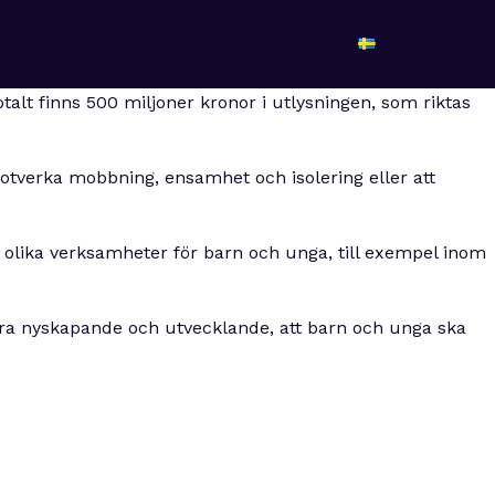
r
Awards
Evenemang
Om arenan
Kontakt
Svenska
alt finns 500 miljoner kronor i utlysningen, som riktas
tverka mobbning, ensamhet och isolering eller att
r olika verksamheter för barn och unga, till exempel inom
vara nyskapande och utvecklande, att barn och unga ska