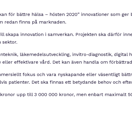
n för bättre hälsa – hösten 2020” innovationer som ger bä
som redan finns på marknaden.
ll skapa innovation i samverkan. Projekten ska därför inne
 sektor.
knik, läkemedelsutveckling, invitro-diagnostik, digital hä
de eller effektivare vård. Det kan även handla om förbättr
ommersiellt fokus och vara nyskapande eller väsentligt bä
s patienter. Det ska finnas ett betydande behov och efte
0 kronor upp till 3 000 000 kronor, men enbart maximalt 5