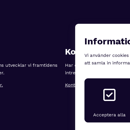
Informati
Kontakt
Vi använder cookies 
att samla in informa
s utvecklar vi framtidens
Har du frågor, inspel eller är
er.
intresserad av att vara med
r.
Kontakta oss
Acceptera alla