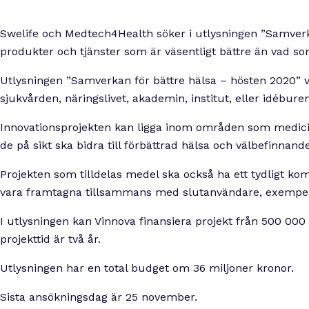
Swelife och Medtech4Health söker i utlysningen ”Samverka
produkter och tjänster som är väsentligt bättre än vad 
Utlysningen ”Samverkan för bättre hälsa – hösten 2020” vi
sjukvården, näringslivet, akademin, institut, eller idéburen
Innovationsprojekten kan ligga inom områden som medicinte
de på sikt ska bidra till förbättrad hälsa och välbefinnan
Projekten som tilldelas medel ska också ha ett tydligt k
vara framtagna tillsammans med slutanvändare, exempelvi
I utlysningen kan Vinnova finansiera projekt från 500 00
projekttid är två år.
Utlysningen har en total budget om 36 miljoner kronor.
Sista ansökningsdag är 25 november.