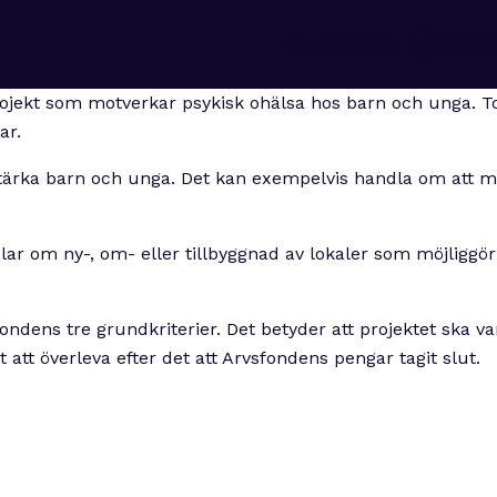
Fokusområden
Nyhete
ojekt som motverkar psykisk ohälsa hos barn och unga. Tot
ar.
tärka barn och unga. Det kan exempelvis handla om att mo
lar om ny-, om- eller tillbyggnad av lokaler som möjliggö
ondens tre grundkriterier. Det betyder att projektet ska 
 att överleva efter det att Arvsfondens pengar tagit slut.
ajt.