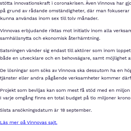
stötta innovationskraft i coronakrisen. Även Vinnova har gj
på grund av rådande omständigheter, där man fokuserar 
kunna användas inom sex till tolv månader.
Vinnovas erbjudande riktas mot initiativ inom alla verks
samhällsnytta och ekonomisk återhämtning.
Satsningen vänder sig endast till aktörer som inom loppet a
både en utvecklare och en behovsägare, samt möjlighet a
De lösningar som söks av Vinnova ska dessutom ha en hög
tjänster eller andra pågående verksamheter kommer därför
Projekt som beviljas kan som mest få stöd med en miljo
I varje omgång finns en total budget på tio miljoner krono
Sista ansökningsdatum är 18 september.
Läs mer på Vinnovas sajt.