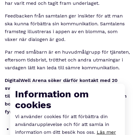
har varit med och tagit fram underlaget.
Feedbacken från samtalen ger insikter för att man
ska kunna förbättra sin kommunikation. Samtalens
framsteg illustreras i appen av en blomma, som
växer när dialogen är god.
Par med småbarn är en huvudmålgrupp för tjänsten,
eftersom tidsbrist, trötthet och andra utmaningar i
vardagen lätt kan leda till sämre kommunikation.
DigitalWell Arena söker därför kontakt med 20
svenska och norska par för att anpassa tjänsten
Information om
till den nordiska marknaden. För att delta ska man
cookies
bo tillsammans och ha gemensamma barn under
fyra år.
Vi använder cookies för att förbättra din
användarupplevelse och för att samla in
Intervjun är på engelska och tar cirka en
information om ditt besök hos oss.
Läs mer