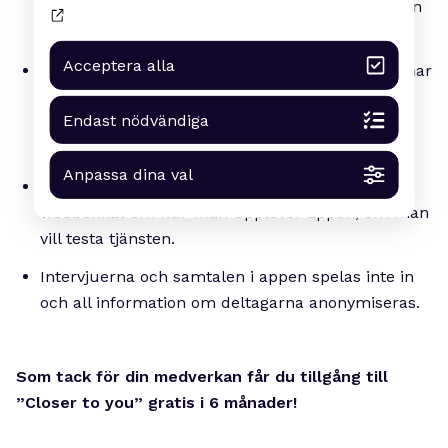
halvtimme. (Det räcker om en person i relationen
deltar.)
Acceptera alla
Frågorna handlar bland annat om hur länge ni har
varit tillsammans, vilka utmaningar ni upplever
Endast nödvändiga
för att relationen ska fungera och vilka samtal
som får relationen att utvecklas.
Anpassa dina val
Efter en månad får man också svara på en
webbenkät om hur man upplever appen, om man
vill testa tjänsten.
Intervjuerna och samtalen i appen spelas inte in
och all information om deltagarna anonymiseras.
Som tack för din medverkan får du tillgång till
”Closer to you” gratis i 6 månader!