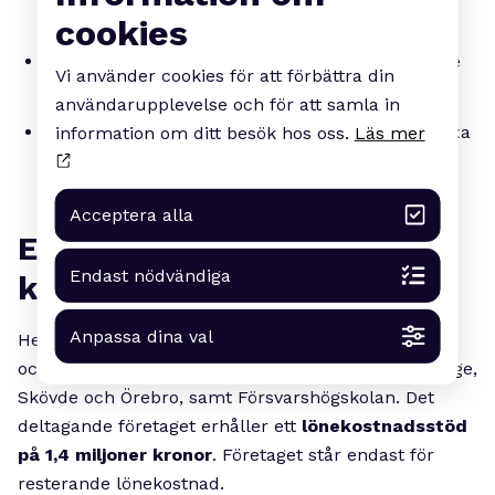
cybersäkerhet
cookies
Ta del av en unik möjlighet till nätverksbyggande
Vi använder cookies för att förbättra din
på högsta nivå
användarupplevelse och för att samla in
En unik karriärmöjlighet för medarbetare att växa
information om ditt besök hos oss.
Läs mer
och erhålla en PhD i cybersäkerhet
Acceptera alla
En samfinansierad
Endast nödvändiga
kompetensinvestering
Anpassa dina val
Hela programmet samfinansieras av KK-stiftelsen
och sex svenska lärosäten: Karlstad, Malmö, Blekinge,
Skövde och Örebro, samt Försvarshögskolan. Det
deltagande företaget erhåller ett
lönekostnadsstöd
på 1,4 miljoner kronor
. Företaget står endast för
resterande lönekostnad.