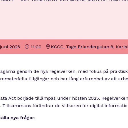
juni 2026
11:00
KCCC, Tage Erlandergatan 8, Karls
agarna genom de nya regelverken, med fokus på praktiska
 immateriella tillgångar och har lång erfarenhet av att ar
Data Act började tillämpas under hösten 2025. Regelverke
 Tillsammans förändrar de villkoren för digital informatio
älla nya frågor: