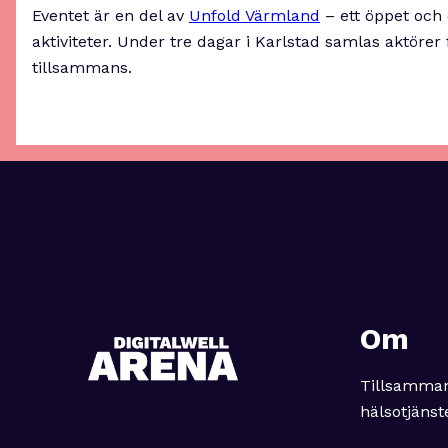
Eventet är en del av
Unfold Värmland
– ett öppet och
aktiviteter. Under tre dagar i Karlstad samlas aktörer
tillsammans.
Om
Tillsamman
hälsotjänst