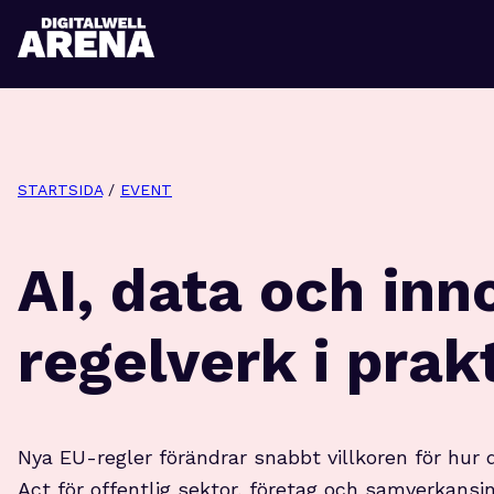
STARTSIDA
/
EVENT
AI, data och inn
regelverk i prak
Nya EU-regler förändrar snabbt villkoren för hur 
Act för offentlig sektor, företag och samverkansi