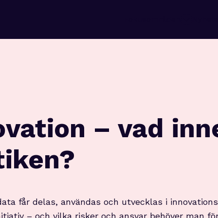
Fokusområden
Nyhete
ovation – vad inn
tiken?
data får delas, användas och utvecklas i innovations
nitiativ – och vilka risker och ansvar behöver man f