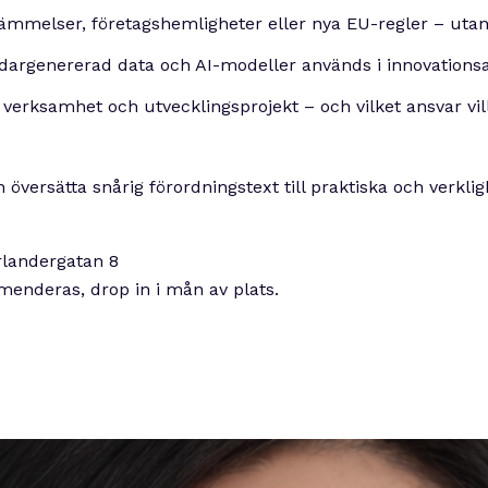
tämmelser, företagshemligheter eller nya EU-regler – utan 
ndargenererad data och AI-modeller används i innovations
 verksamhet och utvecklingsprojekt – och vilket ansvar vill
 översätta snårig förordningstext till praktiska och verkl
rlandergatan 8
enderas, drop in i mån av plats.