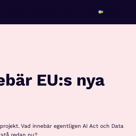
r
Awards
Evenemang
Om arenan
Kontakt
Svenska
ebär EU:s nya
projekt. Vad innebär egentligen AI Act och Data
örstå redan nu?