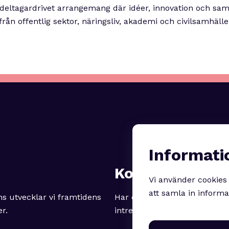
 deltagardrivet arrangemang där idéer, innovation och s
 från offentlig sektor, näringsliv, akademi och civilsamhäll
Informati
Kontakt
Vi använder cookies 
att samla in informa
s utvecklar vi framtidens
Har du frågor, inspel eller är
er.
intresserad av att vara med