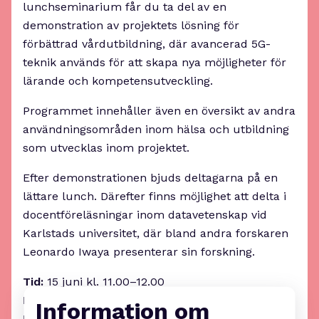
lunchseminarium får du ta del av en
demonstration av projektets lösning för
förbättrad vårdutbildning, där avancerad 5G-
teknik används för att skapa nya möjligheter för
lärande och kompetensutveckling.
Programmet innehåller även en översikt av andra
användningsområden inom hälsa och utbildning
som utvecklas inom projektet.
Efter demonstrationen bjuds deltagarna på en
lättare lunch. Därefter finns möjlighet att delta i
docentföreläsningar inom datavetenskap vid
Karlstads universitet, där bland andra forskaren
Leonardo Iwaya presenterar sin forskning.
Tid:
15 juni kl. 11.00–12.00
Plats:
Karlstads universitet
Information om
Kostnad:
Kostnadsfritt