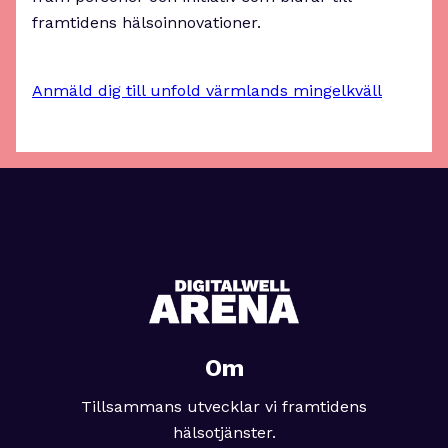
framtidens hälsoinnovationer.
Anmäld dig till unfold värmlands mingelkväll
Om
Tillsammans utvecklar vi framtidens
hälsotjänster.