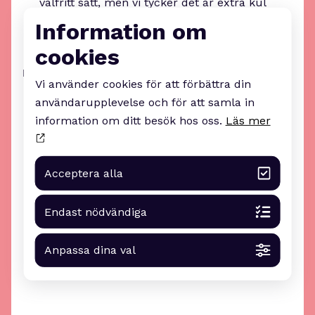
valfritt sätt, men vi tycker det är extra kul
med saker som sker fysiskt i Karlstad.
Information om
cookies
Håll koll på vad som händer!
Vi använder cookies för att förbättra din
användarupplevelse och för att samla in
På
Unfold Värmlands
webbplats kommer
information om ditt besök hos oss.
Läs mer
programmet löpande att uppdateras.
Acceptera alla
Endast nödvändiga
Anpassa dina val