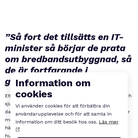
”Så fort det tillsätts en IT-
minister så börjar de prata
om bredbandsutbyggnad, så
de är fortfarande i
grävstadiet.”
Information om
cookies
Ett liknande resonemang återkommer om hälso- och
sjukvården, där Anders Ekholm säger att det finns
Vi använder cookies för att förbättra din
data som stödjer att små och medelstora sjukhus är
användarupplevelse och för att samla in
mest effektiva. Samtidigt tycker han att
information om ditt besök hos oss.
Läs mer
hälsobegreppet kopplat till våra levnadsvanor och
hur vi mer aktivt kan undvika att besöka vården är