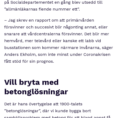
på Socialdepartementet en gång blev utsedd till
”allmänläkarnas fiende nummer ett”.
– Jag skrev en rapport om att primärvården
försvinner och succesivt blir någonting annat, eller
snarare att vårdcentralerna försvinner. Det blir mer
hemvård, mer televård eller kanske ett labb vid
busstationen som kommer närmare invånarna, säger
Anders Ekholm, som inte minst under Coronakrisen
fått stöd för sin prognos.
Vill bryta med
betonglösningar
Det är hans övertygelse att 1900-talets
”betonglösningar”, där vi kunde bygga bort
samhällsproblem med betong för att bland annat få