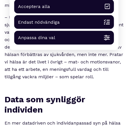
minst lika intressant.
Acceptera alla
– Under 1900-talet, sett till medellivslängd, så stod
Endast nödvändiga
sjukvårdsframsteg bara för tio procent, resten är rent
vatten och avlopp, minskade olyckor, bättre miljöer
Anpassa dina val
och boende. Alla de här betonglösningarna. Idag är
det lite mer, man tror kanske att 25 till 35 procent av
hälsan förbättras av sjukvården, men inte mer. Pratar
vi hälsa är det livet i övrigt – mat- och motionsvanor,
att ha ett arbete, en meningsfull vardag och till
tillgång vackra miljöer – som spelar roll.
Data som synliggör
individen
En mer datadriven och individanpassad syn på hälsa