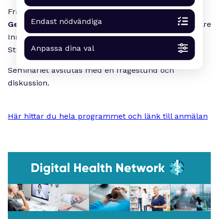
Från Skottland medverkar bland andra professor
Endast nödvändiga
George Crooks
, Chief Executive, Digital Health & Care
Innovation Centre och
Linda Murray
, Head of
Anpassa dina val
Strategy, Scottish Enterprise.
Seminariet avslutas med en frågestund och
diskussion.
Här hittar du hela programmet och länk till anmälan