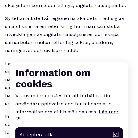
ekosystem som leder till nya, digitala hälsotjänster.
Syftet är att de två regionerna ska dela med sig av
sina olika erfarenheter kring hur man kan stötta
utvecklingen av digitala hälsotjänster och skapa
samarbeten mellan offentlig sektor, akademi,
näringslivet och civilsamhället.
I seminariet kommer man även att diskutera hur
Information om
digitala hälsotjänster kan bidra till tillväxt i
näringslivet och ökad effektivitet inom hälso- och
cookies
sjukvården, samt hur innovation kring digitala
hälsotjänster passar in i regionernas strategier för
Vi använder cookies för att förbättra din
smart specialisering.
användarupplevelse och för att samla in
information om ditt besök hos oss.
Läs mer
Från Värmland medverkar förutom
Magnus Bårdén
också
Anders Olsson
, strateg för innovation och
forskning på Region Värmland.
Acceptera alla