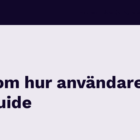
Fokusområden
Nyhete
om hur användare 
uide