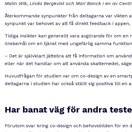
Malin Wik, Linda Bergkvist och Mari Banck i en av Centra
Återkommande synpunkter från deltagarna var vikten av
synpunkt var behovet av att få direkt feedback i appen,
Tidiga insikter kan generellt vara avgörande för om en n
önskemål om en tjänst med ungefärlig samma funktiona
– Det är självklart jättebra att få information om anvä
eller när det handlar om att använda skattemedel, säge
Huvudfrågan för studien var om co-design av en smartpho
deltagarna i studien har också ställt sig positiva till en 
Har banat väg för andra teste
Förutom svar kring co-design och behovsbilden för en di