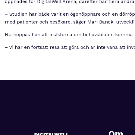
öppnades för DigitalWell Arena, därefter har flera andra
– Studien har både varit en ögonöppnare och en dörröppn
med patienter och besökare, säger Mari Banck, utveckl
Nu hoppas hon att insikterna om behovsbilden komma Reg
– Vi har en fortsatt resa att göra och är inte vana att in
Om