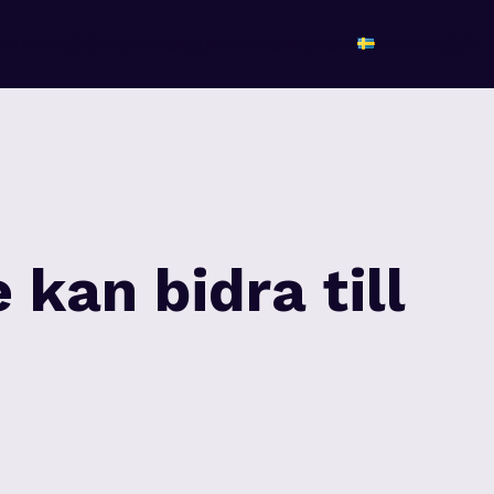
r
Awards
Evenemang
Om arenan
Kontakt
Svenska
kan bidra till