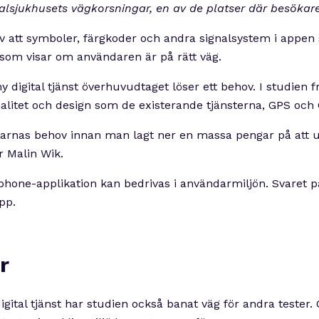
lsjukhusets vägkorsningar, en av de platser där besökare o
 att symboler, färgkoder och andra signalsystem i appe
 som visar om användaren är på rätt väg.
y digital tjänst överhuvudtaget löser ett behov. I studien
litet och design som de existerande tjänsterna, GPS och
ndarnas behov innan man lagt ner en massa pengar på att utv
r Malin Wik.
ne-applikation kan bedrivas i användarmiljön. Svaret på de
app.
r
gital tjänst har studien också banat väg för andra tester.