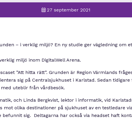
27 september 2021
unden – i verklig miljö? En ny studie ger vägledning om et
verklig miljö inom DigitalWell Arena.
scaset ”Att hitta rätt”. Grunden är Region Värmlands fråge
 orientera sig på Centralsjukhuset i Karlstad. Sedan tidiga
ch med uteblir från vårdbesök.
tik, och Linda Bergkvist, lektor i informatik, vid Karlsta
dats mot olika destinationer på sjukhuset av en testledare 
e befunnit sig. Deltagarna har också via headset haft kon