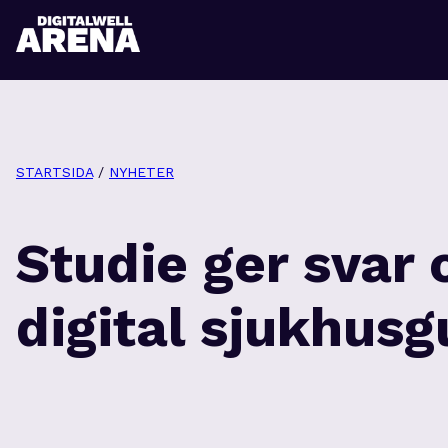
STARTSIDA
/
NYHETER
Studie ger svar 
digital sjukhusg