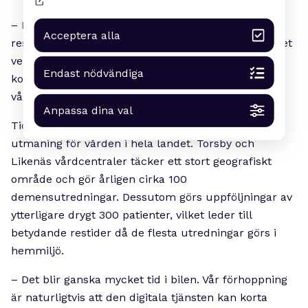
– De första bromsmedicinerna som visar lovande
Acceptera alla
resultat vid Alzheimer börjar att komma, och om det
verkligen finns en bromsmedicin så tror jag det
Endast nödvändiga
kommer att öka benägenheten att ta kontakt med
vården tidigare.
Anpassa dina val
Tiden det tar att ställa en diagnos är i dag en
utmaning för vården i hela landet. Torsby och
Likenäs vårdcentraler täcker ett stort geografiskt
område och gör årligen cirka 100
demensutredningar. Dessutom görs uppföljningar av
ytterligare drygt 300 patienter, vilket leder till
betydande restider då de flesta utredningar görs i
hemmiljö.
– Det blir ganska mycket tid i bilen. Vår förhoppning
är naturligtvis att den digitala tjänsten kan korta