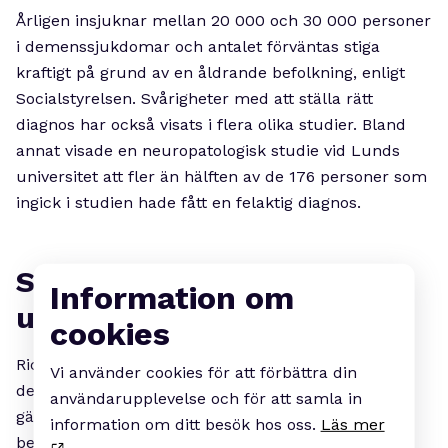
Årligen insjuknar mellan 20 000 och 30 000 personer
i demenssjukdomar och antalet förväntas stiga
kraftigt på grund av en åldrande befolkning, enligt
Socialstyrelsen. Svårigheter med att ställa rätt
diagnos har också visats i flera olika studier. Bland
annat visade en neuropatologisk studie vid Lunds
universitet att fler än hälften av de 176 personer som
ingick i studien hade fått en felaktig diagnos.
Ser ökat behov av
Information om
utredningar
cookies
Rickard Forsman tror att kraven på
Vi använder cookies för att förbättra din
demensutredningar kommer att öka, både när det
användarupplevelse och för att samla in
gäller volym och kvalitet. Inte minst om en effektiv
information om ditt besök hos oss.
Läs mer
behandling blir tillgänglig.