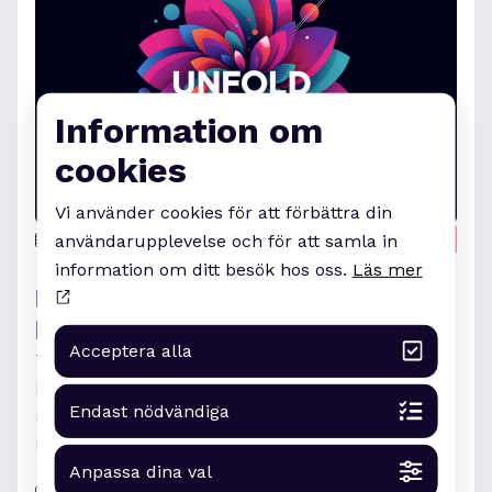
Information om
cookies
Vi använder cookies för att förbättra din
3 juni 2026
10:00
Event
användarupplevelse och för att samla in
DigitalWell Arena 2026: Hur
information om ditt besök hos oss.
Läs mer
långt har vi kommit inom digital
hälsoinnovation?
Acceptera alla
Ta chansen att uppdatera dig om allt som
händer inom området digital hälsoinnovation
Endast nödvändiga
med DigitalWell Arena och möt finalisterna i
DigitalWell Awards.
Anpassa dina val
Drottninggatan 17, 652 25 Karlstad